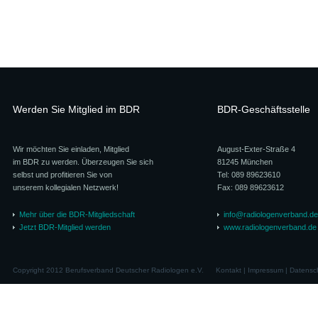
Werden Sie Mitglied im BDR
BDR-Geschäftsstelle
Wir möchten Sie einladen, Mitglied
August-Exter-Straße 4
im BDR zu werden. Überzeugen Sie sich
81245 München
selbst und profitieren Sie von
Tel: 089 89623610
unserem kollegialen Netzwerk!
Fax: 089 89623612
Mehr über die BDR-Mitgliedschaft
info@radiologenverband.de
Jetzt BDR-Mitglied werden
www.radiologenverband.de
Copyright 2012 Berufsverband Deutscher Radiologen e.V.
Kontakt
|
Impressum
|
Datensc