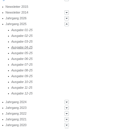
Kooperationsgestaltung
Newsletter 2015
Prüfverfahren
Newsletter 2014
Ärztliche Tätigkeit am Krankenhaus
Jahrgang 2026
Ausgabe 01-14
Versicherungs- und Serviceleistungen
Jahrgang 2025
Weihnachten 2013
Ausgabe 01-26
Auslegung der Gebührenordnungen
Berufshaftpflichtversicherung
Ausgabe 02-14
Ausgabe 02-26
Ausgabe 01-25
Elektronik-Versicherung
Ausgabe 03-14
Ausgabe 03-26
Ausgabe 02-25
Qualitätsmanagement - Arbeitsschutz
Ausgabe 04-14
Ausgabe 04-26
Ausgabe 03-25
PUQ® RADNUK das QM-System im
Ausgabe 05-14
Ausgabe 05-26
Ausgabe 04-25
Rahmenvertrag des BDR und BDN
Ausgabe 06-14
Ausgabe 06-26
Ausgabe 05-25
Ausgabe 07-14
Ausgabe 07-26
Ausgabe 06-25
Ausgabe 08-14
Ausgabe 08-26
Ausgabe 07-25
Ausgabe 09-14
Ausgabe 08-25
Ausgabe 10-14
Ausgabe 09-25
Ausgabe 11-14
Ausgabe 10-25
Weihnachten 2014
Ausgabe 11-25
Ausgabe 12-25
Jahrgang 2024
Jahrgang 2023
Ausgabe 01-24
Jahrgang 2022
Ausgabe 02-24
Ausgabe 01-23
Jahrgang 2021
Ausgabe 03-24
Ausgabe 02-23
Ausgabe 01-22
Jahrgang 2020
Ausgabe 04-24
Ausgabe 03-23
Ausgabe 02-22
Ausgabe 01-21