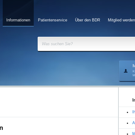
Informationen
Patientenservice
Über den BDR
Mitglied werden
Was suchen Sie?
M
K
M
I
I
A
n
M