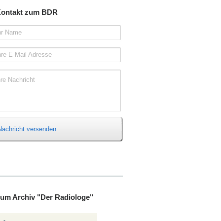
ontakt zum BDR
hr Name
hre E-Mail Adresse
hre Nachricht
Nachricht versenden
um Archiv "Der Radiologe"