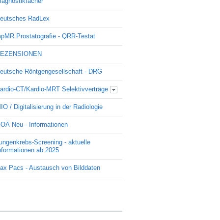
iagnostikfächer
eutsches RadLex
pMR Prostatografie - QRR-Testat
EZENSIONEN
eutsche Röntgengesellschaft - DRG
ardio-CT/Kardio-MRT Selektivverträge
Update Kardio -Selektivvertrag
IO / Digitalisierung in der Radiologie
OÄ Neu - Informationen
ungenkrebs-Screening - aktuelle
nformationen ab 2025
ax Pacs - Austausch von Bilddaten