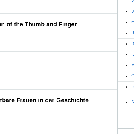
D
D
m
on of the Thumb and Finger
R
D
K
M
G
L
I
tbare Frauen in der Geschichte
S