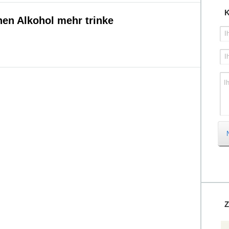
K
en Alkohol mehr trinke
I
I
I
Z