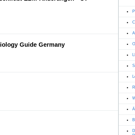
P
C
A
iology Guide Germany
O
L
S
L
R
W
Ä
B
D