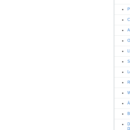
P
C
A
O
L
S
L
R
W
Ä
B
D
D