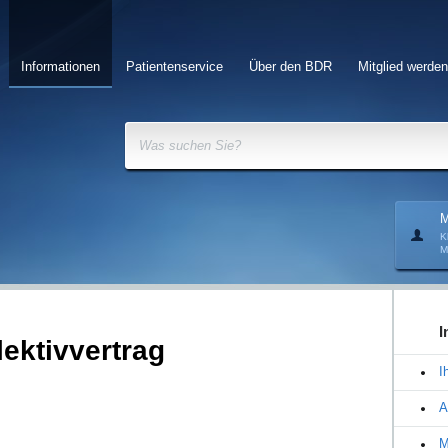
Informationen
Patientenservice
Über den BDR
Mitglied werden
Was suchen Sie?
M
K
M
I
ektivvertrag
I
A
M