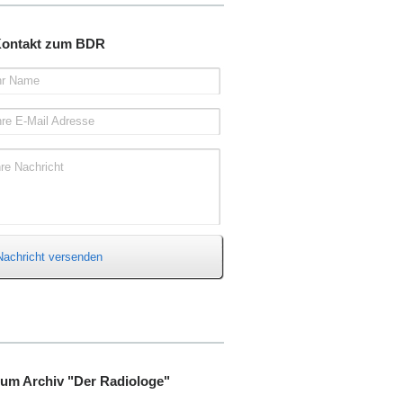
ontakt zum BDR
hr Name
hre E-Mail Adresse
hre Nachricht
Nachricht versenden
um Archiv "Der Radiologe"