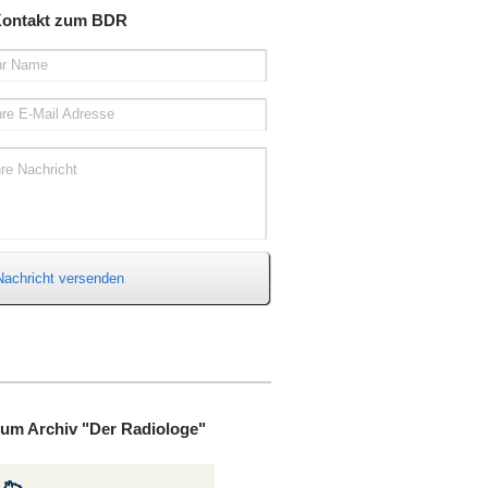
ontakt zum BDR
hr Name
hre E-Mail Adresse
hre Nachricht
Nachricht versenden
um Archiv "Der Radiologe"