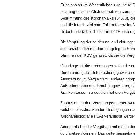
Er beinhaltet im Wesentlichen zwei neue E
Leistung einschließlich der nativen compu
Bestimmung des Koronarkalks (34370), die 
und die interdisziplinäre Fallkonferenz im
Bildbefunde (34371), die mit 128 Punkten (
Die Vergütung der beiden neuen Leistungen 
sich unzufrieden mit den festgelegten Su
Stimmen der KBV gefasst, da sie die Vergütu
Grundlage für die Forderungen seien die au
Durchführung der Unter­suchung gewesen so
Ausstattung im Vergleich zu anderen comp
Außerdem habe sie darauf hingewiesen, das
Krankenkassen zu deutlich höheren Vergüt
Zusätzlich zu den Vergütungssummen wurde
welchen einschränkenden Bedingungen nac
Koronarangiografie (ICA) veranlasst werde
Anders als bei der Vergütung habe sich di
durchsetzen können. Das gelte beispielsw