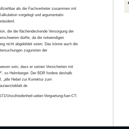
ollziehbar als die Fachvertreter zusammen mit
Kalkulation vorgelegt und argumentativ
präsident.
tion, die die flächendeckende Versorgung der
erschweren dürfte, da die notwendigen
ung nicht abgebildet seien. Das könne auch die
ntersuchungen zugunsten der
esen sein, dass er seinen Versicherten mit
t?“, so Helmberger. Der BDR fordere deshalb
f, „alle Hebel zur Korrektur zum
u/aerzteblatt.de
6571/Unzufriedenheit-ueber-Verguetung-fuer-CT-