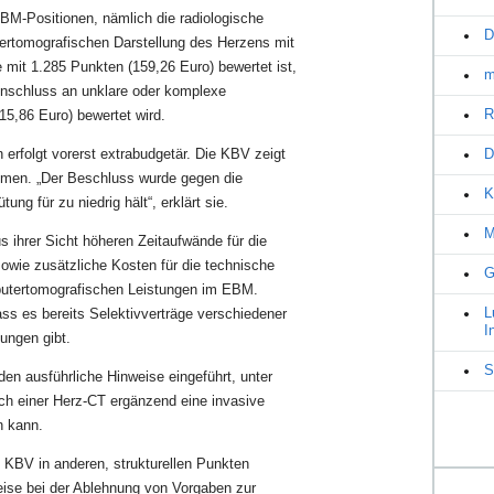
BM-Positionen, nämlich die radiologische
D
tertomografischen Darstellung des Herzens mit
mit 1.285 Punkten (159,26 Euro) bewertet ist,
m
 Anschluss an unklare oder komplexe
R
15,86 Euro) bewertet wird.
erfolgt vorerst extrabudgetär. Die KBV zeigt
D
mmen. „Der Beschluss wurde gegen die
K
ng für zu niedrig hält“, erklärt sie.
M
s ihrer Sicht höheren Zeitaufwände für die
wie zusätzliche Kosten für die technische
G
uter­tomografischen Leistungen im EBM.
L
s es bereits Selektivverträge verschiedener
I
ungen gibt.
S
n ausführliche Hinweise eingeführt, unter
h einer Herz-CT ergänzend eine invasive
n kann.
e KBV in anderen, strukturellen Punkten
eise bei der Ablehnung von Vorgaben zur