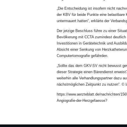
„Die Entscheidung ist insofern nicht nachv
der KBV für beide Punkte eine belastbare 
untermauert hatten“, erklärte der Verbands­
Der jetzige Beschluss führe zu einer Situa
Bevölkerung mit CCTA zumindest deutlich 
Investitionen in Gerätetechnik und Ausbild
Absicht einer Senkung von Herzkatheteru
Computertomografie gefährden.
„Sollte das dem GKV-SV nicht bewusst gew
dieser Strategie einen Bärendienst erweis
weiterhin alle Verhandlungspartner dazu au
nächstmöglichen Zeitpunkt zu nutzen“. © la
https://www.aerzteblatt.de/nachrichten/15
Angiografie-der-Herzgefaesse?