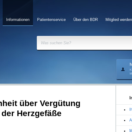
Informationen
Patientenservice
Über den BDR
Mitglied werden
Was suchen Sie?
M
K
M
I
heit über Vergütung
I
e der Herzgefäße
A
M