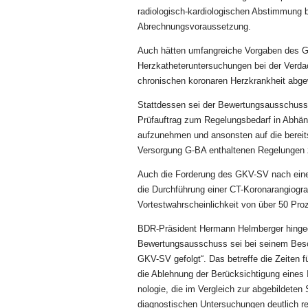
radiologisch-kardiologischen Abstimmung b
Abrechnungsvoraussetzung.
Auch hätten umfangreiche Vorgaben des G
Herzkatheteruntersuchun­gen bei der Verda
chronischen koronaren Herzkrankheit abg
Stattdessen sei der Bewertungsausschuss
Prüfauftrag zum Regelungs­bedarf in Abhän
aufzunehmen und ansonsten auf die bereits 
Versorgung G-BA enthaltenen Regelungen 
Auch die Forderung des GKV-SV nach einer
die Durchführung einer CT-Koronarangiograf
Vortestwahrscheinlichkeit von über 50 Pro
BDR-Präsident Hermann Helmberger hingegen
Bewertungsausschuss sei bei seinem Besch
GKV-SV gefolgt“. Das betreffe die Zeiten
die Ablehnung der Berücksichtigung eines In
nologie, die im Vergleich zur abgebildeten 
diagnostischen Untersu­chun­gen deutlich r