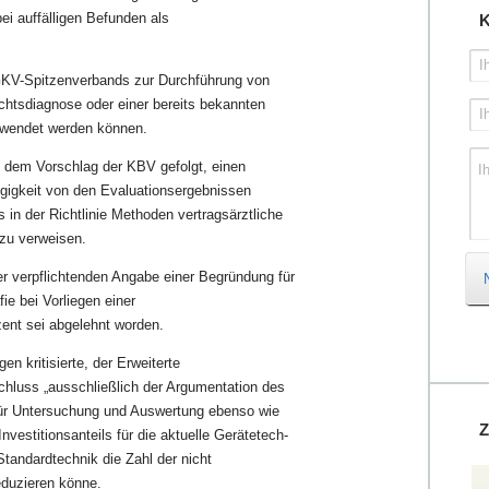
ei auffälligen Befunden als
K
I
KV-Spitzenverbands zur Durchführung von
chtsdiagnose oder einer bereits bekannten
I
ewendet werden können.
 dem Vorschlag der KBV gefolgt, einen
I
gigkeit von den Evaluationsergebnissen
in der Richtlinie Methoden vertragsärztliche
zu verweisen.
 verpflichtenden Angabe einer Begründung für
ie bei Vorliegen einer
zent sei abgelehnt worden.
 kritisierte, der Erweiterte
luss „ausschließlich der Argumentation des
 für Untersuchung und Auswertung ebenso wie
Z
vestitionsanteils für die aktuelle Geräte­tech­
Standardtechnik die Zahl der nicht
eduzieren könne.