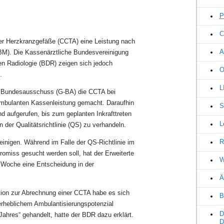
P
C
 der Herzkranzgefäße (CCTA) eine Leistung nach
A
M). Die Kassenärztliche Bundesvereinigung
n Radiologie (BDR) zeigen sich jedoch
O
.
L
 Bundesausschuss (G-BA) die CCTA bei
ambulanten Kassenleistung gemacht. Daraufhin
S
 aufgerufen, bis zum geplanten Inkrafttreten
L
der Qualitätsrichtlinie (QS) zu verhandeln.
R
 einigen. Während im Falle der QS-Richtlinie im
iss gesucht werden soll, hat der Erweiterte
W
Woche eine Entscheidung in der
Ä
ion zur Abrechnung einer CCTA habe es sich
B
 erheblichem Ambulantisierungspotenzial
D
hres“ gehandelt, hatte der BDR dazu erklärt.
D