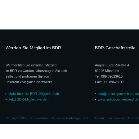
Werden Sie Mitglied im BDR
BDR-Geschäftsstelle
Wir möchten Sie einladen, Mitglied
August-Exter-Straße 4
im BDR zu werden. Überzeugen Sie sich
81245 München
selbst und profitieren Sie von
Tel: 089 89623610
unserem kollegialen Netzwerk!
Fax: 089 89623612
Mehr über die BDR-Mitgliedschaft
info@radiologenverband.de
Jetzt BDR-Mitglied werden
www.radiologenverband.de
Copyright 2012 Berufsverband Deutscher Radiologen e.V.
Kontakt
|
Impressum
|
Datensc