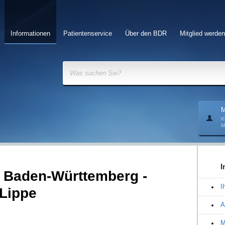
Informationen
Patientenservice
Über den BDR
Mitglied werden
Was suchen Sie?
M
K
M
I
- Baden-Württemberg -
I
-Lippe
A
M