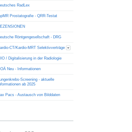
eutsches RadLex
pMR Prostatografie - QRR-Testat
EZENSIONEN
eutsche Röntgengesellschaft - DRG
ardio-CT/Kardio-MRT Selektivverträge
Update Kardio -Selektivvertrag
IO / Digitalisierung in der Radiologie
OÄ Neu - Informationen
ungenkrebs-Screening - aktuelle
nformationen ab 2025
ax Pacs - Austausch von Bilddaten