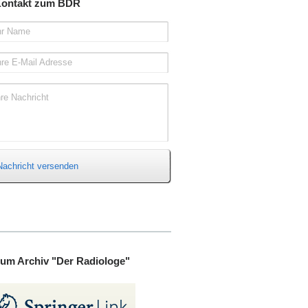
ontakt zum BDR
hr Name
hre E-Mail Adresse
hre Nachricht
Nachricht versenden
um Archiv "Der Radiologe"