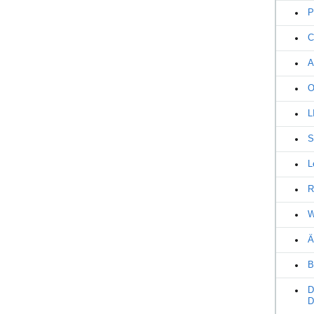
P
C
A
O
L
S
L
R
W
Ä
B
D
D