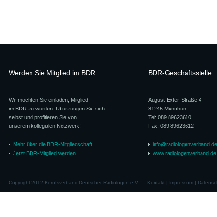
Werden Sie Mitglied im BDR
BDR-Geschäftsstelle
Wir möchten Sie einladen, Mitglied
August-Exter-Straße 4
im BDR zu werden. Überzeugen Sie sich
81245 München
selbst und profitieren Sie von
Tel: 089 89623610
unserem kollegialen Netzwerk!
Fax: 089 89623612
Mehr über die BDR-Mitgliedschaft
info@radiologenverband.de
Jetzt BDR-Mitglied werden
www.radiologenverband.de
Copyright 2012 Berufsverband Deutscher Radiologen e.V.
Kontakt
|
Impressum
|
Datensc