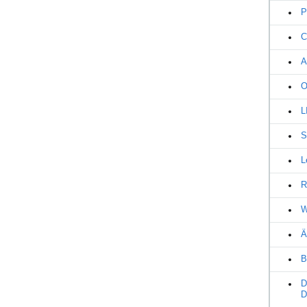
P
C
A
O
L
S
L
R
W
Ä
B
D
D