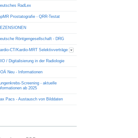
eutsches RadLex
pMR Prostatografie - QRR-Testat
EZENSIONEN
eutsche Röntgengesellschaft - DRG
ardio-CT/Kardio-MRT Selektivverträge
Update Kardio -Selektivvertrag
IO / Digitalisierung in der Radiologie
OÄ Neu - Informationen
ungenkrebs-Screening - aktuelle
nformationen ab 2025
ax Pacs - Austausch von Bilddaten