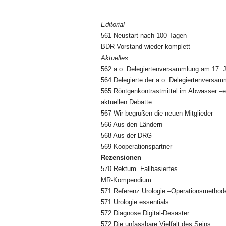
Editorial
561 Neustart nach 100 Tagen –
BDR-Vorstand wieder komplett
Aktuelles
562 a.o. Delegiertenversammlung am 17. J
564 Delegierte der a.o. Delegiertenversam
565 Röntgenkontrastmittel im Abwasser 
aktuellen Debatte
567 Wir begrüßen die neuen Mitglieder
566 Aus den Ländern
568 Aus der DRG
569 Kooperationspartner
Rezensionen
570 Rektum. Fallbasiertes
MR-Kompendium
571 Referenz Urologie –Operationsmethod
571 Urologie essentials
572 Diagnose Digital-Desaster
572 Die unfassbare Vielfalt des Seins