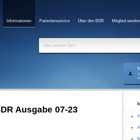
Informationen
Patientenservice
Über den BDR
Mitglied werden
Was suchen Sie?
M
K
M
I
BDR Ausgabe 07-23
I
A
M