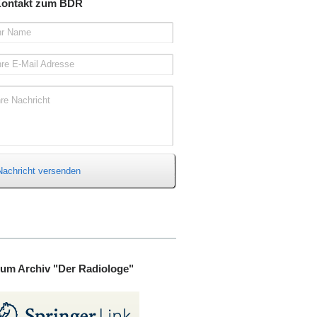
ontakt zum BDR
hr Name
hre E-Mail Adresse
hre Nachricht
Nachricht versenden
um Archiv "Der Radiologe"