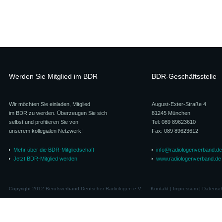
Werden Sie Mitglied im BDR
BDR-Geschäftsstelle
Wir möchten Sie einladen, Mitglied
August-Exter-Straße 4
im BDR zu werden. Überzeugen Sie sich
81245 München
selbst und profitieren Sie von
Tel: 089 89623610
unserem kollegialen Netzwerk!
Fax: 089 89623612
Mehr über die BDR-Mitgliedschaft
info@radiologenverband.de
Jetzt BDR-Mitglied werden
www.radiologenverband.de
Copyright 2012 Berufsverband Deutscher Radiologen e.V.
Kontakt
|
Impressum
|
Datensc