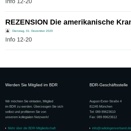
Info 12-20
REZENSION Die amerikanische Kran
Dienstag, 01. Dezember 2020
Info 12-20
Werden Sie Mitglied im BDR
BDR-Geschäftsstelle
Wir möchten Sie einladen, Mitglied
August-Exter-Straße 4
im BDR zu werden. Überzeugen Sie sich
81245 München
selbst und profitieren Sie von
Tel: 089 89623610
unserem kollegialen Netzwerk!
Fax: 089 89623612
Mehr über die BDR-Mitgliedschaft
info@radiologenverband.de