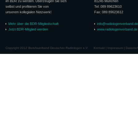
im BDR zu werden. Überzeugen Sie sich
81245 München
selbst und profitieren Sie von
Tel: 089 89623610
unserem kollegialen Netzwerk!
Fax: 089 89623612
Mehr über die BDR-Mitgliedschaft
info@radiologenverband.de
Jetzt BDR-Mitglied werden
www.radiologenverband.de
Copyright 2012 Berufsverband Deutscher Radiologen e.V.
Kontakt
|
Impressum
|
Datensc