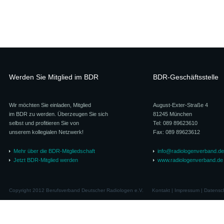
Werden Sie Mitglied im BDR
BDR-Geschäftsstelle
Wir möchten Sie einladen, Mitglied
August-Exter-Straße 4
im BDR zu werden. Überzeugen Sie sich
81245 München
selbst und profitieren Sie von
Tel: 089 89623610
unserem kollegialen Netzwerk!
Fax: 089 89623612
Mehr über die BDR-Mitgliedschaft
info@radiologenverband.de
Jetzt BDR-Mitglied werden
www.radiologenverband.de
Copyright 2012 Berufsverband Deutscher Radiologen e.V.
Kontakt
|
Impressum
|
Datensc