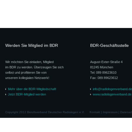
Werden Sie Mitglied im BDR
BDR-Geschäftsstelle
Wir möchten Sie einladen, Mitglied
August-Exter-Straße 4
im BDR zu werden. Überzeugen Sie sich
81245 München
selbst und profitieren Sie von
Tel: 089 89623610
unserem kollegialen Netzwerk!
Fax: 089 89623612
Mehr über die BDR-Mitgliedschaft
info@radiologenverband.de
Jetzt BDR-Mitglied werden
www.radiologenverband.de
Copyright 2012 Berufsverband Deutscher Radiologen e.V.
Kontakt
|
Impressum
|
Datensc