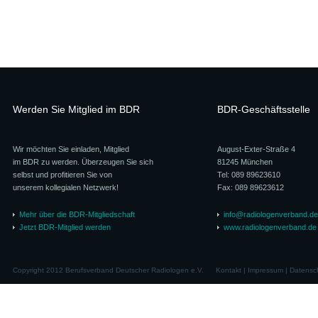
Werden Sie Mitglied im BDR
BDR-Geschäftsstelle
Wir möchten Sie einladen, Mitglied
August-Exter-Straße 4
im BDR zu werden. Überzeugen Sie sich
81245 München
selbst und profitieren Sie von
Tel: 089 89623610
unserem kollegialen Netzwerk!
Fax: 089 89623612
Mehr über die BDR-Mitgliedschaft
info@radiologenverband.de
Jetzt BDR-Mitglied werden
www.radiologenverband.de
Copyright 2012 Berufsverband Deutscher Radiologen e.V.
Kontakt
|
Impressum
|
Datensc