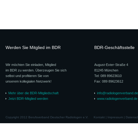
Werden Sie Mitglied im BDR
BDR-Geschäftsstelle
Wir möchten Sie einladen, Mitglied
August-Exter-Straße 4
im BDR zu werden. Überzeugen Sie sich
81245 München
selbst und profitieren Sie von
Tel: 089 89623610
unserem kollegialen Netzwerk!
Fax: 089 89623612
Mehr über die BDR-Mitgliedschaft
info@radiologenverband.de
Jetzt BDR-Mitglied werden
www.radiologenverband.de
Copyright 2012 Berufsverband Deutscher Radiologen e.V.
Kontakt
|
Impressum
|
Datensc