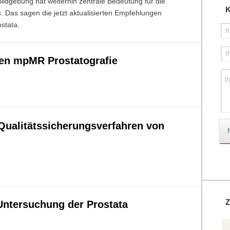
ildgebung hat weiterhin zentrale Bedeutung für die
K
 Das sagen die jetzt aktualisierten Empfehlungen
stata.
I
I
ren mpMR Prostatografie
I
ualitätssicherungsverfahren von
Z
ntersuchung der Prostata