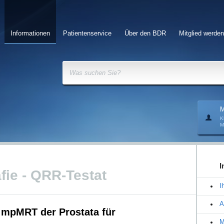
Informationen
Patientenservice
Über den BDR
Mitglied werden
Was suchen Sie?
M
K
M
I
ie - QRR-Testat
I
A
 mpMRT der Prostata für
M