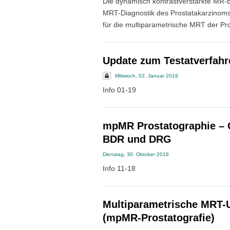
Die dynamisch kontrastverstärkte MR-B
MRT-Diagnostik des Prostatakarzinoms.
für die multiparametrische MRT der Pro
Update zum Testatverfah
Mittwoch, 02. Januar 2019
Info 01-19
mpMR Prostatographie – Q
BDR und DRG
Dienstag, 30. Oktober 2018
Info 11-18
Multiparametrische MRT-U
(mpMR-Prostatografie)