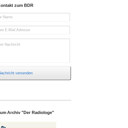
ontakt zum BDR
hr Name
hre E-Mail Adresse
hre Nachricht
Nachricht versenden
um Archiv "Der Radiologe"