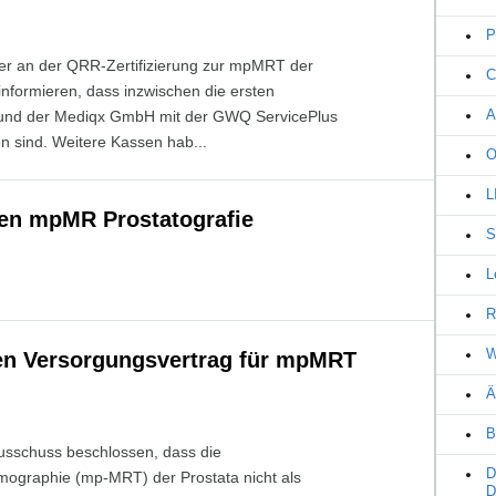
P
mer an der QRR-Zertifizierung zur mpMRT der
C
informieren, dass inzwischen die ersten
A
und der Mediqx GmbH mit der GWQ ServicePlus
 sind. Weitere Kassen hab...
O
L
ren mpMR Prostatografie
S
L
R
W
en Versorgungsvertrag für mpMRT
Ä
B
sschuss beschlossen, dass die
D
ographie (mp-MRT) der Prostata nicht als
D