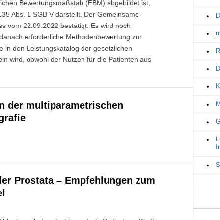
lichen Bewertungsmaßstab (EBM) abgebildet ist,
35 Abs. 1 SGB V darstellt. Der Gemeinsame
D
s vom 22.09.2022 bestätigt. Es wird noch
m
 danach erforderliche Methodenbewertung zur
in den Leistungskatalog der gesetzlichen
R
n wird, obwohl der Nutzen für die Patienten aus
D
K
n der multiparametrischen
M
rafie
G
L
I
S
der Prostata – Empfehlungen zum
el