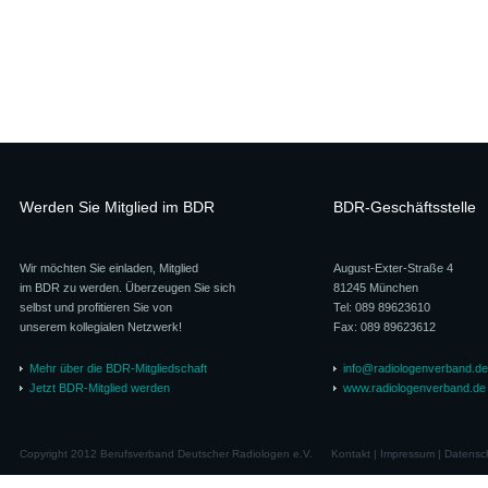
Werden Sie Mitglied im BDR
BDR-Geschäftsstelle
Wir möchten Sie einladen, Mitglied
August-Exter-Straße 4
im BDR zu werden. Überzeugen Sie sich
81245 München
selbst und profitieren Sie von
Tel: 089 89623610
unserem kollegialen Netzwerk!
Fax: 089 89623612
Mehr über die BDR-Mitgliedschaft
info@radiologenverband.de
Jetzt BDR-Mitglied werden
www.radiologenverband.de
Copyright 2012 Berufsverband Deutscher Radiologen e.V.
Kontakt
|
Impressum
|
Datensc