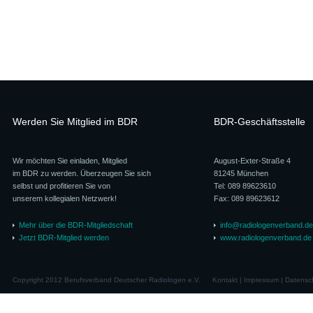
Werden Sie Mitglied im BDR
BDR-Geschäftsstelle
Wir möchten Sie einladen, Mitglied
August-Exter-Straße 4
im BDR zu werden. Überzeugen Sie sich
81245 München
selbst und profitieren Sie von
Tel: 089 89623610
unserem kollegialen Netzwerk!
Fax: 089 89623612
Mehr über die BDR-Mitgliedschaft
info@radiologenverband.de
Jetzt BDR-Mitglied werden
www.radiologenverband.de
Copyright 2012 Berufsverband Deutscher Radiologen e.V.
Kontakt
|
Impressum
|
Datensc