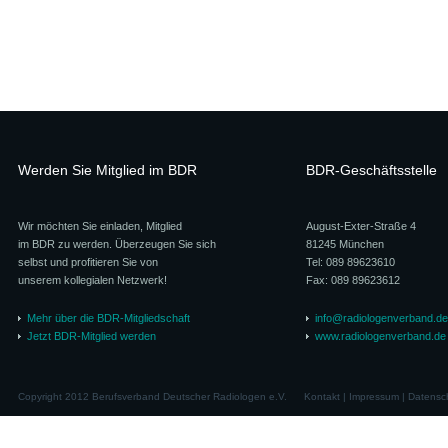
Werden Sie Mitglied im BDR
BDR-Geschäftsstelle
Wir möchten Sie einladen, Mitglied
August-Exter-Straße 4
im BDR zu werden. Überzeugen Sie sich
81245 München
selbst und profitieren Sie von
Tel: 089 89623610
unserem kollegialen Netzwerk!
Fax: 089 89623612
Mehr über die BDR-Mitgliedschaft
info@radiologenverband.de
Jetzt BDR-Mitglied werden
www.radiologenverband.de
Copyright 2012 Berufsverband Deutscher Radiologen e.V.
Kontakt
|
Impressum
|
Datensc