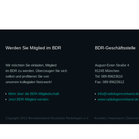
Werden Sie Mitglied im BDR
BDR-Geschäftsstelle
Wir möchten Sie einladen, Mitglied
August-Exter-Straße 4
im BDR zu werden. Überzeugen Sie sich
81245 München
selbst und profitieren Sie von
Tel: 089 89623610
unserem kollegialen Netzwerk!
Fax: 089 89623612
Mehr über die BDR-Mitgliedschaft
info@radiologenverband.de
Jetzt BDR-Mitglied werden
www.radiologenverband.de
Copyright 2012 Berufsverband Deutscher Radiologen e.V.
Kontakt
|
Impressum
|
Datensc