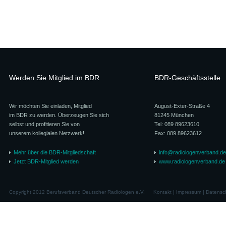
Werden Sie Mitglied im BDR
BDR-Geschäftsstelle
Wir möchten Sie einladen, Mitglied
August-Exter-Straße 4
im BDR zu werden. Überzeugen Sie sich
81245 München
selbst und profitieren Sie von
Tel: 089 89623610
unserem kollegialen Netzwerk!
Fax: 089 89623612
Mehr über die BDR-Mitgliedschaft
info@radiologenverband.de
Jetzt BDR-Mitglied werden
www.radiologenverband.de
Copyright 2012 Berufsverband Deutscher Radiologen e.V.
Kontakt
|
Impressum
|
Datensc