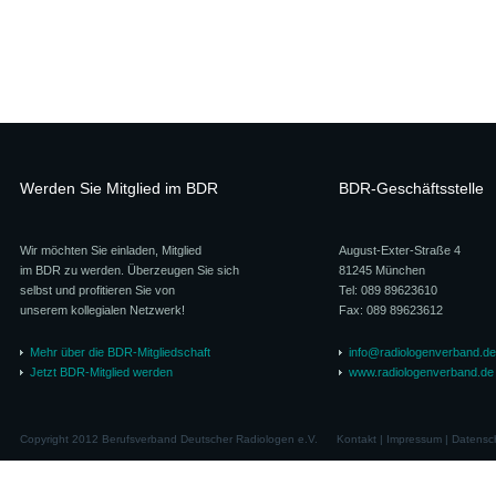
Werden Sie Mitglied im BDR
BDR-Geschäftsstelle
Wir möchten Sie einladen, Mitglied
August-Exter-Straße 4
im BDR zu werden. Überzeugen Sie sich
81245 München
selbst und profitieren Sie von
Tel: 089 89623610
unserem kollegialen Netzwerk!
Fax: 089 89623612
Mehr über die BDR-Mitgliedschaft
info@radiologenverband.de
Jetzt BDR-Mitglied werden
www.radiologenverband.de
Copyright 2012 Berufsverband Deutscher Radiologen e.V.
Kontakt
|
Impressum
|
Datensc