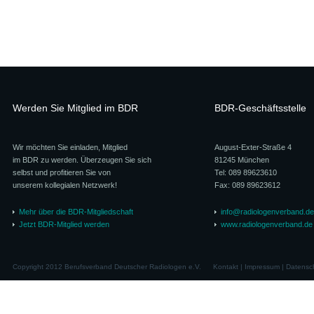
Werden Sie Mitglied im BDR
BDR-Geschäftsstelle
Wir möchten Sie einladen, Mitglied
August-Exter-Straße 4
im BDR zu werden. Überzeugen Sie sich
81245 München
selbst und profitieren Sie von
Tel: 089 89623610
unserem kollegialen Netzwerk!
Fax: 089 89623612
Mehr über die BDR-Mitgliedschaft
info@radiologenverband.de
Jetzt BDR-Mitglied werden
www.radiologenverband.de
Copyright 2012 Berufsverband Deutscher Radiologen e.V.
Kontakt
|
Impressum
|
Datensc