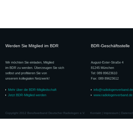
Werden Sie Mitglied im BDR
BDR-Geschäftsstelle
Wir möchten Sie einladen, Mitglied
August-Exter-Straße 4
im BDR zu werden. Überzeugen Sie sich
81245 München
selbst und profitieren Sie von
Tel: 089 89623610
unserem kollegialen Netzwerk!
Fax: 089 89623612
Mehr über die BDR-Mitgliedschaft
info@radiologenverband.de
Jetzt BDR-Mitglied werden
www.radiologenverband.de
Copyright 2012 Berufsverband Deutscher Radiologen e.V.
Kontakt
|
Impressum
|
Datensc