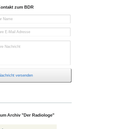
ontakt zum BDR
hr Name
hre E-Mail Adresse
hre Nachricht
Nachricht versenden
um Archiv "Der Radiologe"