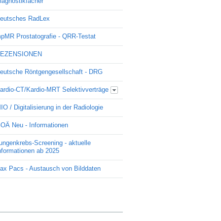
iagnostikfächer
eutsches RadLex
pMR Prostatografie - QRR-Testat
EZENSIONEN
eutsche Röntgengesellschaft - DRG
ardio-CT/Kardio-MRT Selektivverträge
Update Kardio -Selektivvertrag
IO / Digitalisierung in der Radiologie
OÄ Neu - Informationen
ungenkrebs-Screening - aktuelle
nformationen ab 2025
ax Pacs - Austausch von Bilddaten