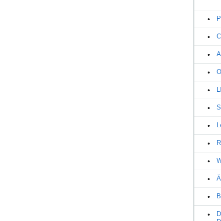
P
C
A
O
L
S
L
R
W
Ä
B
D