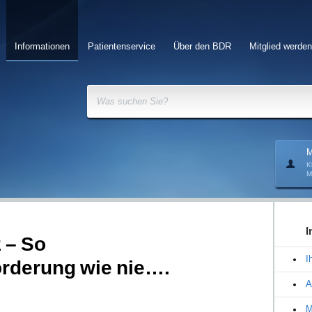
Informationen
Patientenservice
Über den BDR
Mitglied werden
Was suchen Sie?
M
K
M
I
 – So
I
örderung wie nie….
A
M