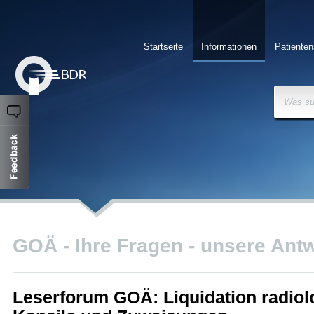
Startseite
Informationen
Patienten
Was su
GOÄ - Ihre Fragen - unsere Ant
Leserforum GOÄ: Liquidation radiol