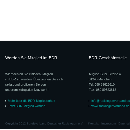
Werden Sie Mitglied im BDR
BDR-Geschäftsstelle
Wir möchten Sie einladen, Mitglied
August-Exter-Straße 4
im BDR zu werden. Überzeugen Sie sich
81245 München
selbst und profitieren Sie von
Tel: 089 89623610
unserem kollegialen Netzwerk!
Fax: 089 89623612
Mehr über die BDR-Mitgliedschaft
info@radiologenverband.de
Jetzt BDR-Mitglied werden
www.radiologenverband.de
Copyright 2012 Berufsverband Deutscher Radiologen e.V.
Kontakt
|
Impressum
|
Datensc