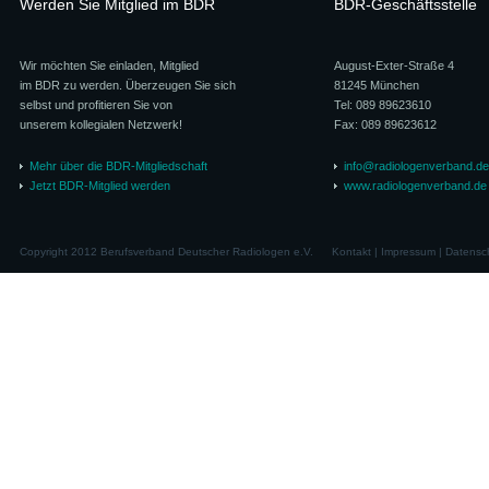
Werden Sie Mitglied im BDR
BDR-Geschäftsstelle
Wir möchten Sie einladen, Mitglied
August-Exter-Straße 4
im BDR zu werden. Überzeugen Sie sich
81245 München
selbst und profitieren Sie von
Tel: 089 89623610
unserem kollegialen Netzwerk!
Fax: 089 89623612
Mehr über die BDR-Mitgliedschaft
info@radiologenverband.de
Jetzt BDR-Mitglied werden
www.radiologenverband.de
Copyright 2012 Berufsverband Deutscher Radiologen e.V.
Kontakt
|
Impressum
|
Datensc