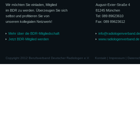
Wir möchten Sie einladen, Mitglied
August-Exter-Straße 4
im BDR zu werden. Überzeugen Sie sich
81245 München
selbst und profitieren Sie von
Tel: 089 89623610
unserem kollegialen Netzwerk!
Fax: 089 89623612
Mehr über die BDR-Mitgliedschaft
info@radiologenverband.de
Jetzt BDR-Mitglied werden
www.radiologenverband.de
Copyright 2012 Berufsverband Deutscher Radiologen e.V.
Kontakt
|
Impressum
|
Datensc