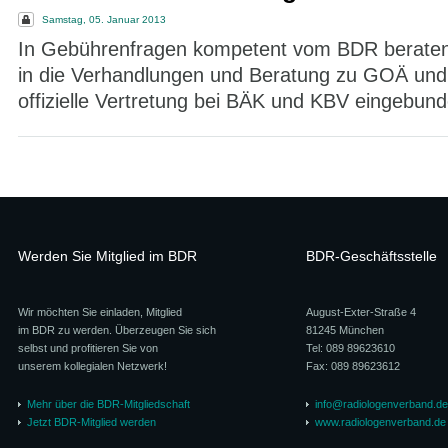
Samstag, 05. Januar 2013
In Gebührenfragen kompetent vom BDR beraten 
in die Verhandlungen und Beratung zu GOÄ un
offizielle Vertretung bei BÄK und KBV eingebun
Werden Sie Mitglied im BDR
BDR-Geschäftsstelle
Wir möchten Sie einladen, Mitglied
August-Exter-Straße 4
im BDR zu werden. Überzeugen Sie sich
81245 München
selbst und profitieren Sie von
Tel: 089 89623610
unserem kollegialen Netzwerk!
Fax: 089 89623612
Mehr über die BDR-Mitgliedschaft
info@radiologenverband.de
Jetzt BDR-Mitglied werden
www.radiologenverband.de