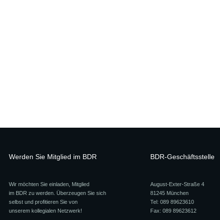
Werden Sie Mitglied im BDR
BDR-Geschäftsstelle
Wir möchten Sie einladen, Mitglied
August-Exter-Straße 4
im BDR zu werden. Überzeugen Sie sich
81245 München
selbst und profitieren Sie von
Tel: 089 89623610
unserem kollegialen Netzwerk!
Fax: 089 89623612