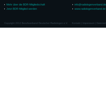
Mehr über die BDR-Mitgliedschaft
info@radiologenverband.de
Jetzt BDR-Mitglied werden
www.radiologenverband.de
Copyright 2012 Berufsverband Deutscher Radiologen e.V.
Kontakt
|
Impressum
|
Datensc