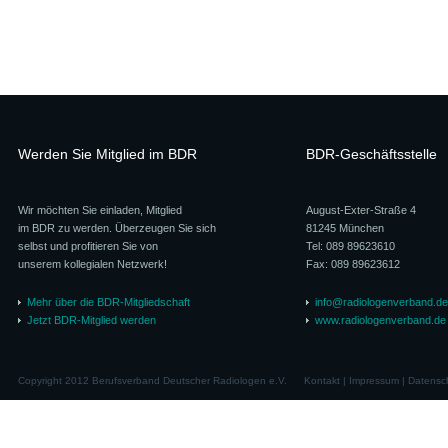
Werden Sie Mitglied im BDR
BDR-Geschäftsstelle
Wir möchten Sie einladen, Mitglied
August-Exter-Straße 4
im BDR zu werden. Überzeugen Sie sich
81245 München
selbst und profitieren Sie von
Tel: 089 89623610
unserem kollegialen Netzwerk!
Fax: 089 89623612
Mehr über die BDR-Mitgliedschaft
info@radiologenverband.de
Jetzt BDR-Mitglied werden
www.radiologenverband.de
Copyright 2012 Berufsverband Deutscher Radiologen e.V.
Kontakt
|
Impressum
|
Datensc