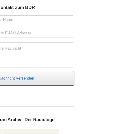
ontakt zum BDR
hr Name
hre E-Mail Adresse
hre Nachricht
Nachricht versenden
um Archiv "Der Radiologe"