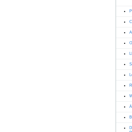
P
C
A
O
L
S
L
R
W
Ä
B
D