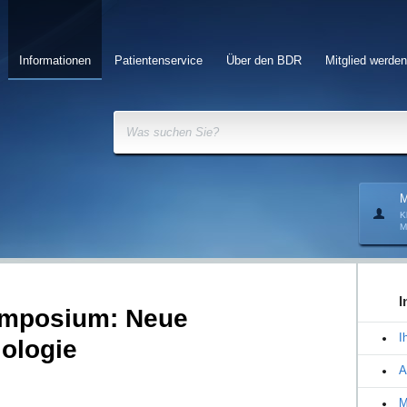
Informationen
Patientenservice
Über den BDR
Mitglied werden
Was suchen Sie?
M
K
M
I
Symposium: Neue
I
iologie
A
M