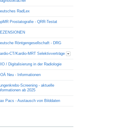
iagnostikfächer
eutsches RadLex
pMR Prostatografie - QRR-Testat
EZENSIONEN
eutsche Röntgengesellschaft - DRG
ardio-CT/Kardio-MRT Selektivverträge
Update Kardio -Selektivvertrag
IO / Digitalisierung in der Radiologie
OÄ Neu - Informationen
ungenkrebs-Screening - aktuelle
nformationen ab 2025
ax Pacs - Austausch von Bilddaten