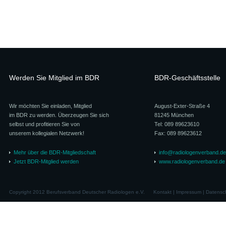
Werden Sie Mitglied im BDR
BDR-Geschäftsstelle
Wir möchten Sie einladen, Mitglied
August-Exter-Straße 4
im BDR zu werden. Überzeugen Sie sich
81245 München
selbst und profitieren Sie von
Tel: 089 89623610
unserem kollegialen Netzwerk!
Fax: 089 89623612
Mehr über die BDR-Mitgliedschaft
info@radiologenverband.de
Jetzt BDR-Mitglied werden
www.radiologenverband.de
Copyright 2012 Berufsverband Deutscher Radiologen e.V.
Kontakt
|
Impressum
|
Datensc