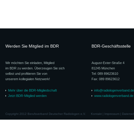
Werden Sie Mitglied im BDR
BDR-Geschäftsstelle
Wir möchten Sie einladen, Mitglied
August-Exter-Straße 4
im BDR zu werden. Überzeugen Sie sich
81245 München
selbst und profitieren Sie von
Tel: 089 89623610
unserem kollegialen Netzwerk!
Fax: 089 89623612
Mehr über die BDR-Mitgliedschaft
info@radiologenverband.de
Jetzt BDR-Mitglied werden
www.radiologenverband.de
Copyright 2012 Berufsverband Deutscher Radiologen e.V.
Kontakt
|
Impressum
|
Datensc