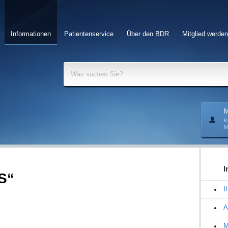
Informationen
Patientenservice
Über den BDR
Mitglied werden
Was suchen Sie?
M
K
M
I
S“
I
A
M