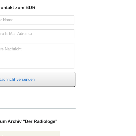
ontakt zum BDR
hr Name
hre E-Mail Adresse
hre Nachricht
Nachricht versenden
um Archiv "Der Radiologe"