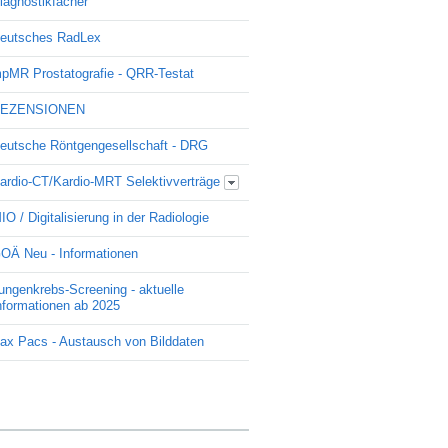
iagnostikfächer
eutsches RadLex
pMR Prostatografie - QRR-Testat
EZENSIONEN
eutsche Röntgengesellschaft - DRG
ardio-CT/Kardio-MRT Selektivverträge
Update Kardio -Selektivvertrag
IO / Digitalisierung in der Radiologie
OÄ Neu - Informationen
ungenkrebs-Screening - aktuelle
nformationen ab 2025
ax Pacs - Austausch von Bilddaten