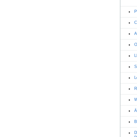
P
C
A
O
L
S
L
R
W
Ä
B
D