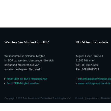
Werden Sie Mitglied im BDR
BDR-Geschäftsstelle
Wir möchten Sie einladen, Mitglied
August-Exter-Straße 4
im BDR zu werden. Überzeugen Sie sich
81245 München
selbst und profitieren Sie von
Tel: 089 89623610
unserem kollegialen Netzwerk!
Fax: 089 89623612
Mehr über die BDR-Mitgliedschaft
info@radiologenverband.de
Jetzt BDR-Mitglied werden
www.radiologenverband.de
Copyright 2012 Berufsverband Deutscher Radiologen e.V.
Kontakt
|
Impressum
|
Datensc