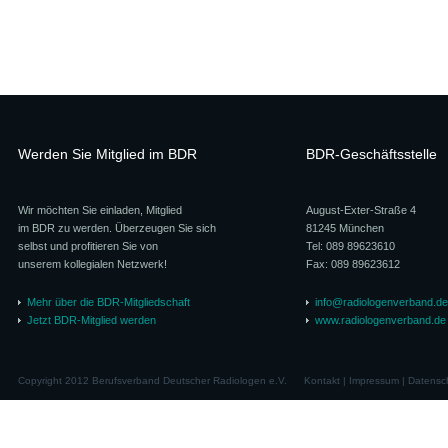
Werden Sie Mitglied im BDR
BDR-Geschäftsstelle
Wir möchten Sie einladen, Mitglied
August-Exter-Straße 4
im BDR zu werden. Überzeugen Sie sich
81245 München
selbst und profitieren Sie von
Tel: 089 89623610
unserem kollegialen Netzwerk!
Fax: 089 89623612
Mehr über die BDR-Mitgliedschaft
info@radiologenverband.de
Jetzt BDR-Mitglied werden
www.radiologenverband.de
Copyright 2012 Berufsverband Deutscher Radiologen e.V.
Kontakt
|
Impressum
|
Datensc