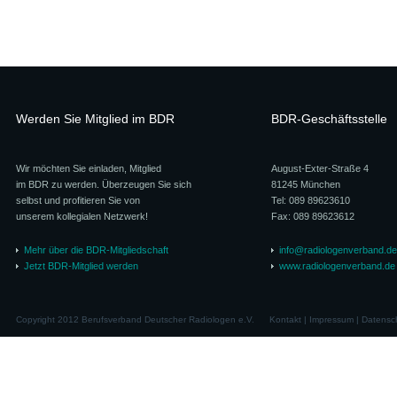
Werden Sie Mitglied im BDR
BDR-Geschäftsstelle
Wir möchten Sie einladen, Mitglied
August-Exter-Straße 4
im BDR zu werden. Überzeugen Sie sich
81245 München
selbst und profitieren Sie von
Tel: 089 89623610
unserem kollegialen Netzwerk!
Fax: 089 89623612
Mehr über die BDR-Mitgliedschaft
info@radiologenverband.de
Jetzt BDR-Mitglied werden
www.radiologenverband.de
Copyright 2012 Berufsverband Deutscher Radiologen e.V.
Kontakt
|
Impressum
|
Datensc