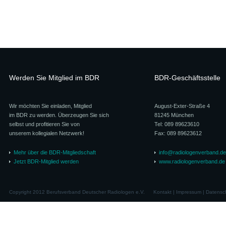
Werden Sie Mitglied im BDR
BDR-Geschäftsstelle
Wir möchten Sie einladen, Mitglied
August-Exter-Straße 4
im BDR zu werden. Überzeugen Sie sich
81245 München
selbst und profitieren Sie von
Tel: 089 89623610
unserem kollegialen Netzwerk!
Fax: 089 89623612
Mehr über die BDR-Mitgliedschaft
info@radiologenverband.de
Jetzt BDR-Mitglied werden
www.radiologenverband.de
Copyright 2012 Berufsverband Deutscher Radiologen e.V.
Kontakt
|
Impressum
|
Datensc