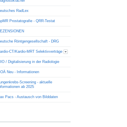
iagnostikfächer
eutsches RadLex
pMR Prostatografie - QRR-Testat
EZENSIONEN
eutsche Röntgengesellschaft - DRG
ardio-CT/Kardio-MRT Selektivverträge
Update Kardio -Selektivvertrag
IO / Digitalisierung in der Radiologie
OÄ Neu - Informationen
ungenkrebs-Screening - aktuelle
nformationen ab 2025
ax Pacs - Austausch von Bilddaten