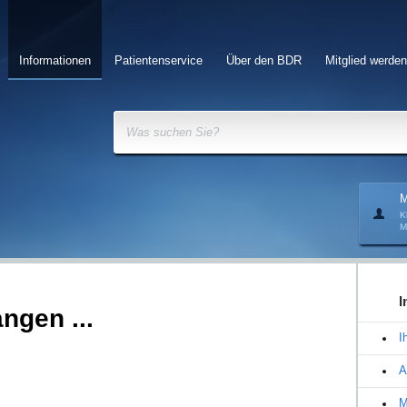
Informationen
Patientenservice
Über den BDR
Mitglied werden
Was suchen Sie?
M
K
M
I
ngen ...
I
A
M