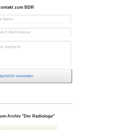
ontakt zum BDR
hr Name
hre E-Mail Adresse
hre Nachricht
Nachricht versenden
um Archiv "Der Radiologe"