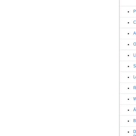
P
C
A
O
L
S
L
R
W
Ä
B
D