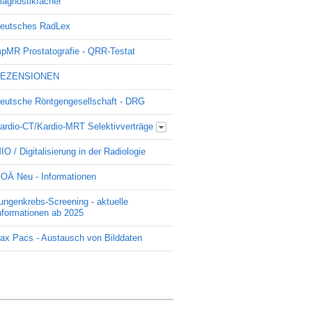
iagnostikfächer
eutsches RadLex
pMR Prostatografie - QRR-Testat
EZENSIONEN
eutsche Röntgengesellschaft - DRG
ardio-CT/Kardio-MRT Selektivverträge
Update Kardio -Selektivvertrag
IO / Digitalisierung in der Radiologie
OÄ Neu - Informationen
ungenkrebs-Screening - aktuelle
nformationen ab 2025
ax Pacs - Austausch von Bilddaten