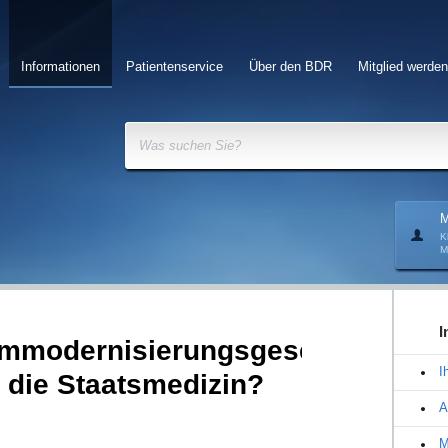
Informationen
Patientenservice
Über den BDR
Mitglied werden
Was suchen Sie?
M
K
M
I
mmodernisierungsgesetz
I
 die Staatsmedizin?
A
M