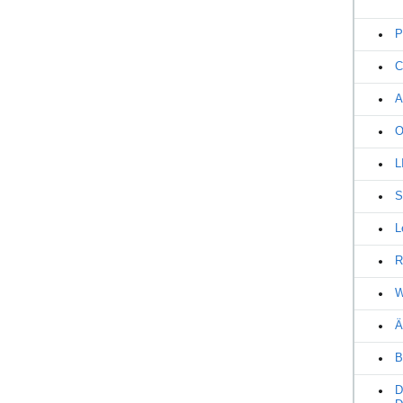
P
C
A
O
L
S
L
R
W
Ä
B
D