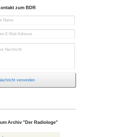
ontakt zum BDR
hr Name
hre E-Mail Adresse
hre Nachricht
Nachricht versenden
um Archiv "Der Radiologe"