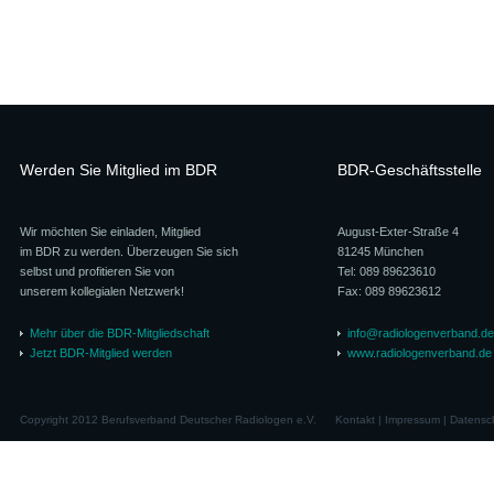
Werden Sie Mitglied im BDR
BDR-Geschäftsstelle
Wir möchten Sie einladen, Mitglied
August-Exter-Straße 4
im BDR zu werden. Überzeugen Sie sich
81245 München
selbst und profitieren Sie von
Tel: 089 89623610
unserem kollegialen Netzwerk!
Fax: 089 89623612
Mehr über die BDR-Mitgliedschaft
info@radiologenverband.de
Jetzt BDR-Mitglied werden
www.radiologenverband.de
Copyright 2012 Berufsverband Deutscher Radiologen e.V.
Kontakt
|
Impressum
|
Datensc