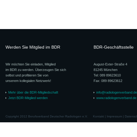
Werden Sie Mitglied im BDR
BDR-Geschäftsstelle
Wir möchten Sie einladen, Mitglied
August-Exter-Straße 4
im BDR zu werden. Überzeugen Sie sich
81245 München
selbst und profitieren Sie von
Tel: 089 89623610
unserem kollegialen Netzwerk!
Fax: 089 89623612
Mehr über die BDR-Mitgliedschaft
info@radiologenverband.de
Jetzt BDR-Mitglied werden
www.radiologenverband.de
Copyright 2012 Berufsverband Deutscher Radiologen e.V.
Kontakt
|
Impressum
|
Datensc