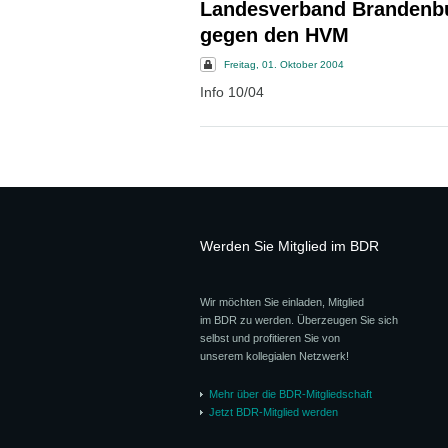
Landesverband Brandenbur
gegen den HVM
Freitag, 01. Oktober 2004
Info 10/04
Werden Sie Mitglied im BDR
Wir möchten Sie einladen, Mitglied
im BDR zu werden. Überzeugen Sie sich
selbst und profitieren Sie von
unserem kollegialen Netzwerk!
Mehr über die BDR-Mitgliedschaft
Jetzt BDR-Mitglied werden