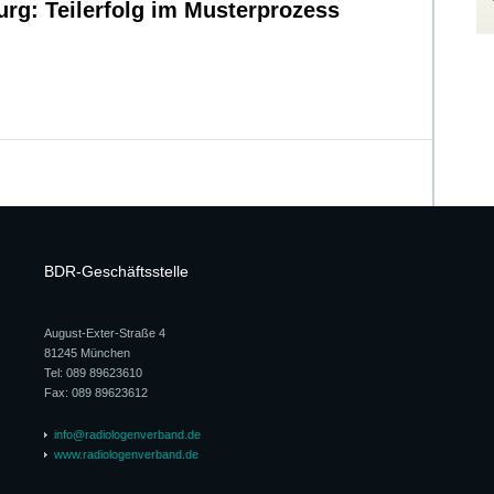
g: Teilerfolg im Musterprozess
BDR-Geschäftsstelle
August-Exter-Straße 4
81245 München
Tel: 089 89623610
Fax: 089 89623612
info@radiologenverband.de
www.radiologenverband.de