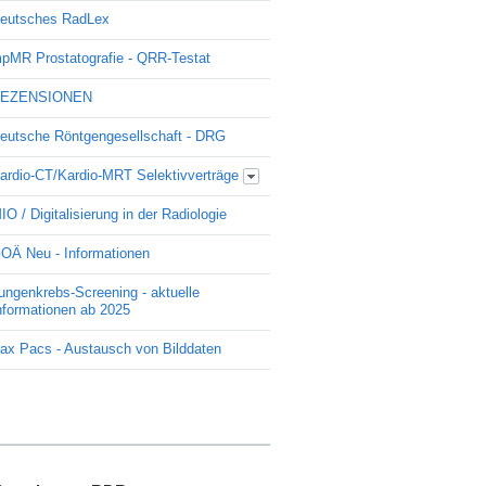
eutsches RadLex
pMR Prostatografie - QRR-Testat
EZENSIONEN
eutsche Röntgengesellschaft - DRG
ardio-CT/Kardio-MRT Selektivverträge
Update Kardio -Selektivvertrag
IO / Digitalisierung in der Radiologie
OÄ Neu - Informationen
ungenkrebs-Screening - aktuelle
nformationen ab 2025
ax Pacs - Austausch von Bilddaten