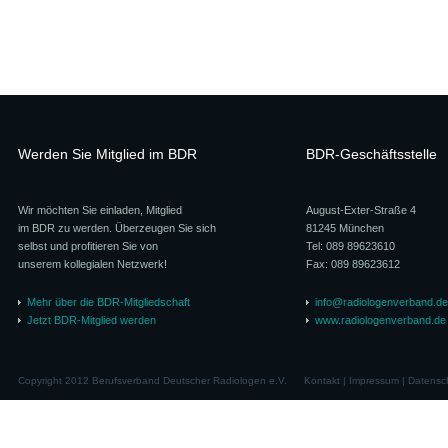
Werden Sie Mitglied im BDR
BDR-Geschäftsstelle
Wir möchten Sie einladen, Mitglied
August-Exter-Straße 4
im BDR zu werden. Überzeugen Sie sich
81245 München
selbst und profitieren Sie von
Tel: 089 89623610
unserem kollegialen Netzwerk!
Fax: 089 89623612
Mehr über die BDR-Mitgliedschaft
info@radiologenverband.de
Jetzt BDR-Mitglied werden
www.radiologenverband.de
Copyright 2012 Berufsverband Deutscher Radiologen e.V.
Kontakt
|
Impressum
|
Datensc